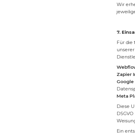
Wir erh
jeweilig
7. Eins
Für die
unserer
Dienstle
Webflow
Zapier 
Google 
Datensp
Meta Pl
Diese U
DSGVO u
Weisun
Ein ent