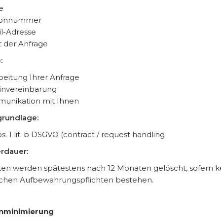
e
fonnummer
l-Adresse
t der Anfrage
:
eitung Ihrer Anfrage
invereinbarung
unikation mit Ihnen
rundlage:
bs. 1 lit. b DSGVO (contract / request handling
rdauer:
ten werden spätestens nach 12 Monaten gelöscht, sofern k
ichen Aufbewahrungspflichten bestehen.
enminimierung