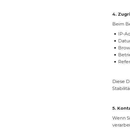
4. Zugr
Beim Be
IP-A
Datu
Brow
Betr
Refe
Diese D
Stabilit
5. Kon
Wenn Si
verarbei