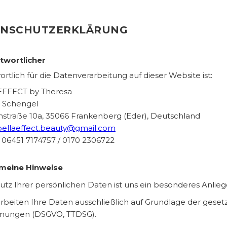
ENSCHUTZERKLÄRUNG
ntwortlicher
rtlich für die Datenverarbeitung auf dieser Website ist:
EFFECT by Theresa
 Schengel
chstraße 10a, 35066 Frankenberg (Eder), Deutschland
bellaeffect.beauty@gmail.com
: 06451 7174757 / 0170 2306722
emeine Hinweise
utz Ihrer persönlichen Daten ist uns ein besonderes Anlieg
arbeiten Ihre Daten ausschließlich auf Grundlage der geset
mungen (DSGVO, TTDSG).