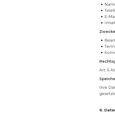
Nam
Tele
E-Mai
Inhal
Zwecke
Bearb
Term
Komm
Rechtsg
Art. 6 A
Speiche
Ihre Da
gesetzl
6. Dat