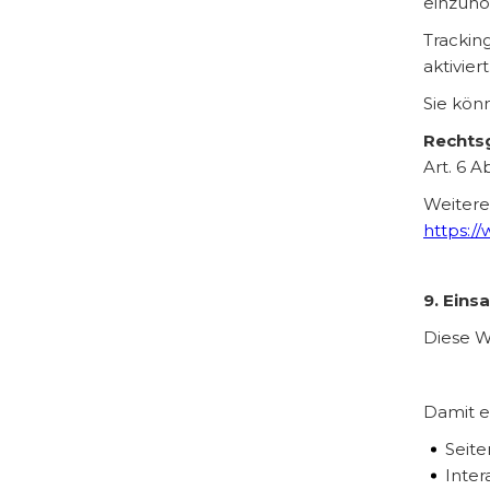
einzuho
Trackin
aktiviert
Sie kön
Rechts
Art. 6 A
Weitere
https:/
9. Eins
Diese W
Damit er
Seite
Inter