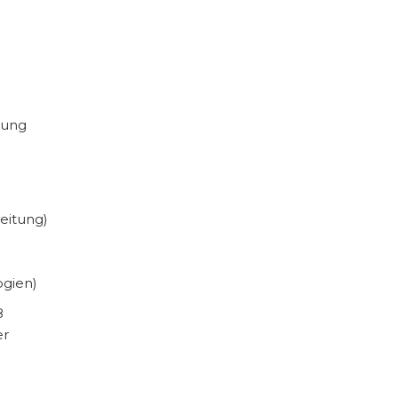
rung
eitung)
ogien)
8
er