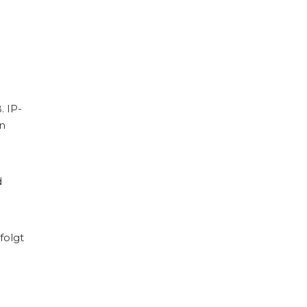
 IP-
n
d
folgt