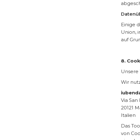
abgesch
Datenüb
Einige 
Union, 
auf Gru
8. Coo
Unsere 
Wir nut
iubenda 
Via San 
20121 M
Italien
Das Too
von Coo