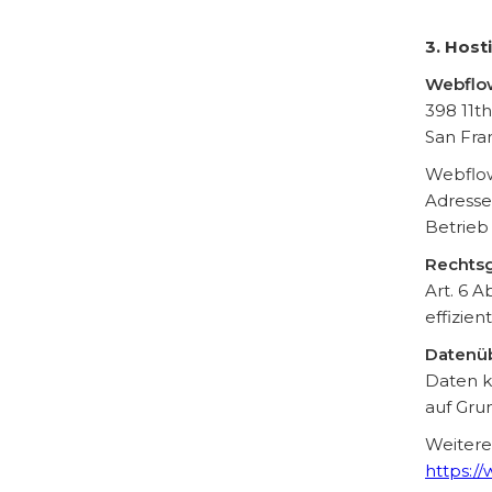
3. Host
Webflow
398 11th
San Fra
Webflow
Adresse
Betrieb
Rechtsg
Art. 6 A
effizien
Datenüb
Daten k
auf Gru
Weitere
https:/