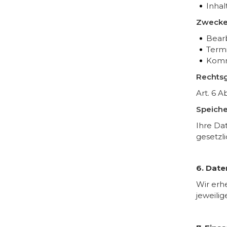
Inhal
Zwecke
Bearb
Term
Komm
Rechtsg
Art. 6 A
Speiche
Ihre Da
gesetzl
6. Dat
Wir erh
jeweilig