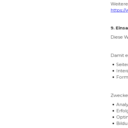
Weitere
https:/
9. Eins
Diese W
Damit er
Seite
Inter
Form
Zwecke 
Analy
Erfo
Opti
Bild