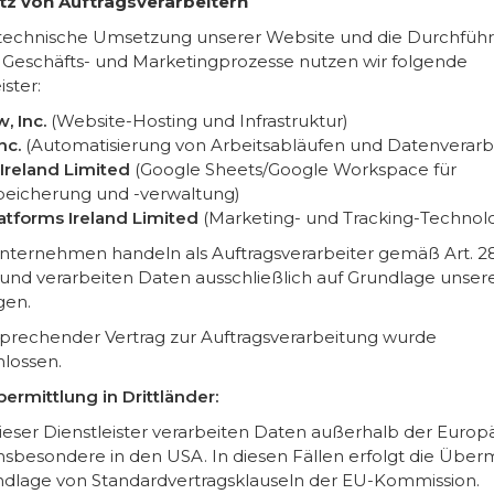
atz von Auftragsverarbeitern
 technische Umsetzung unserer Website und die Durchfüh
 Geschäfts- und Marketingprozesse nutzen wir folgende
ister:
, Inc.
(Website-Hosting und Infrastruktur)
Inc.
(Automatisierung von Arbeitsabläufen und Datenverarb
Ireland Limited
(Google Sheets/Google Workspace für
eicherung und -verwaltung)
atforms Ireland Limited
(Marketing- und Tracking-Technol
nternehmen handeln als Auftragsverarbeiter gemäß Art. 2
nd verarbeiten Daten ausschließlich auf Grundlage unser
gen.
sprechender Vertrag zur Auftragsverarbeitung wurde
lossen.
ermittlung in Drittländer:
dieser Dienstleister verarbeiten Daten außerhalb der Europ
insbesondere in den USA. In diesen Fällen erfolgt die Über
ndlage von Standardvertragsklauseln der EU-Kommission.