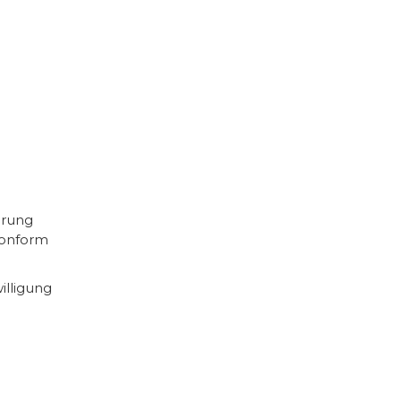
erung
konform
illigung