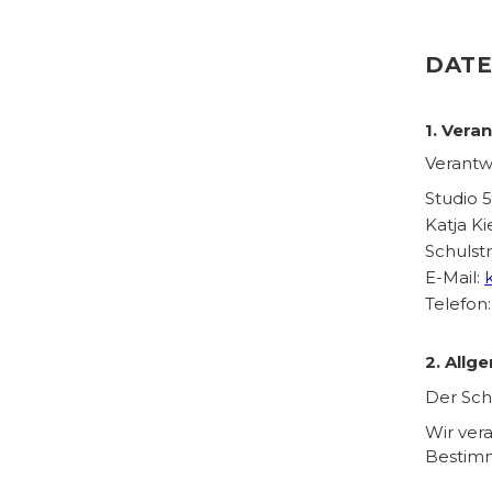
DAT
1. Vera
Verantwo
Studio 
Katja K
Schulst
E-Mail:
Telefon
2. Allg
Der Sch
Wir ver
Bestim