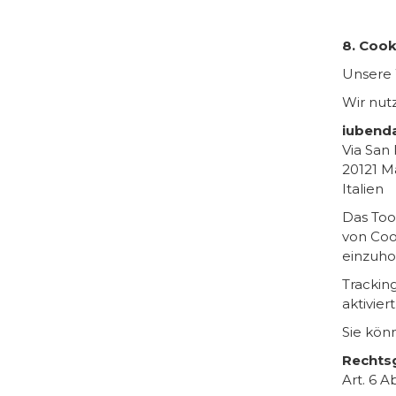
8. Coo
Unsere 
Wir nut
iubenda 
Via San 
20121 M
Italien
Das Too
von Coo
einzuho
Trackin
aktiviert
Sie kön
Rechts
Art. 6 A