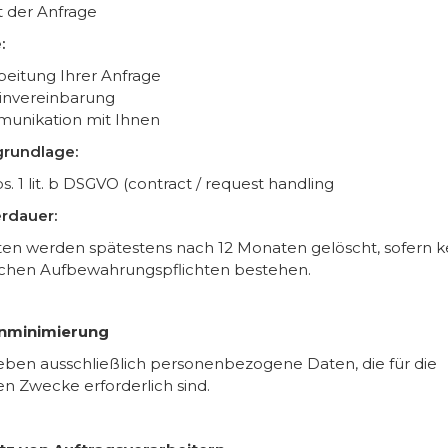
t der Anfrage
:
eitung Ihrer Anfrage
invereinbarung
unikation mit Ihnen
rundlage:
bs. 1 lit. b DSGVO (contract / request handling
rdauer:
ten werden spätestens nach 12 Monaten gelöscht, sofern k
ichen Aufbewahrungspflichten bestehen.
enminimierung
eben ausschließlich personenbezogene Daten, die für die
en Zwecke erforderlich sind.