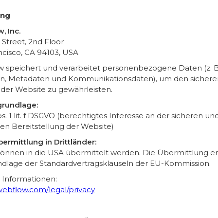
ing
, Inc.
 Street, 2nd Floor
ncisco, CA 94103, USA
 speichert und verarbeitet personenbezogene Daten (z. B.
n, Metadaten und Kommunikationsdaten), um den sichere
 der Website zu gewährleisten.
rundlage:
bs. 1 lit. f DSGVO (berechtigtes Interesse an der sicheren un
ten Bereitstellung der Website)
ermittlung in Drittländer:
önnen in die USA übermittelt werden. Die Übermittlung er
ndlage der Standardvertragsklauseln der EU-Kommission.
 Informationen:
/webflow.com/legal/privacy