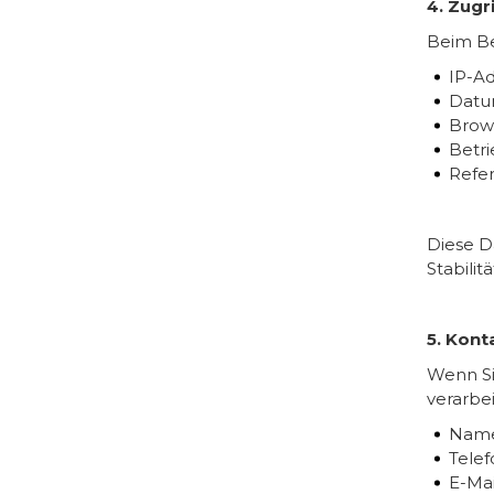
4. Zugr
Beim Be
IP-A
Datu
Brow
Betr
Refe
Diese D
Stabilit
5. Kon
Wenn Si
verarbei
Nam
Tele
E-Mai