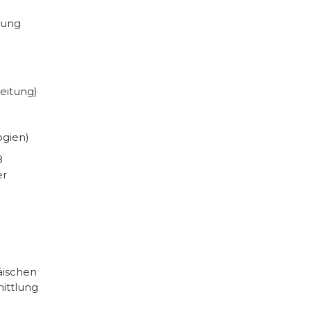
rung
eitung)
ogien)
8
er
äischen
mittlung