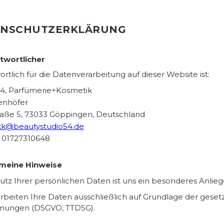
ENSCHUTZERKLÄRUNG
ntwortlicher
rtlich für die Datenverarbeitung auf dieser Website ist:
54, Parfümerie+Kosmetik
ienhöfer
raße 5, 73033 Göppingen, Deutschland
kk@beautystudio54.de
: 01727310648
emeine Hinweise
utz Ihrer persönlichen Daten ist uns ein besonderes Anlieg
arbeiten Ihre Daten ausschließlich auf Grundlage der geset
mungen (DSGVO, TTDSG).