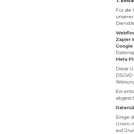
7. Eins
Für die
unserer
Dienstle
Webflow
Zapier 
Google 
Datensp
Meta Pl
Diese U
DSGVO u
Weisun
Ein ent
abgesch
Datenüb
Einige 
Union, 
auf Gru