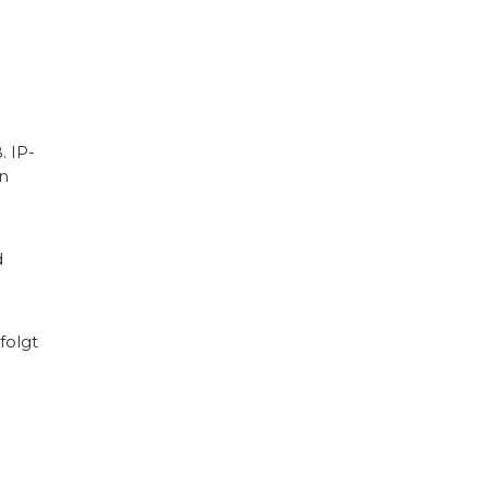
 IP-
n
d
folgt