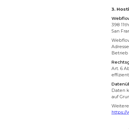
3. Host
Webflow
398 11th
San Fra
Webflow
Adresse
Betrieb
Rechtsg
Art. 6 A
effizien
Datenüb
Daten k
auf Gru
Weitere
https:/